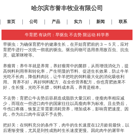
哈尔滨市誉丰牧业有限公司
首页
公司
产品
实力
新闻
联系
牛育肥 有诀窍：早驱虫 不去势 限运动 科学养
早驱虫：为确保育肥牛的健康生长，在开始育肥前的３～５天，应对
育肥牛进行一次统一彻底的驱虫。驱虫药物可选用兽用敌百虫、抗虫
灵、硫苯咪唑等。
养瘤胃：养牛羊就是养胃，养好瘤胃中的菌群，从而增强消化力，提
高饲料利用率和转化率，产生明显的节料、促进生长效果，防止牛羊
光吃不长肉，降低料肉比，让牛羊把吃的饲料最大化的消化吸收利
用。 胃养不好，再好饲料配方、在全价营养配方，你也育肥效果不
好，生长慢，光吃不长膘，饲料成本高，养胃是根本。
不去势：育肥公牛去势后容易造成脂肪大量沉积，使瘦肉率相应减
少，而现在一些进口肉牛的国家往往以高瘦肉率为标准。且去势后，
牛伤口疼痛，恢复正常需要消耗营养，增加成本，影响育肥速度。因
此，作为出口肉牛应该不予去势。
把好关：在饲料充分的条件下，肉牛的生长速度在12月龄前最快，以
后逐惭变慢，尤其是到性成熟时生长速度更慢。因此肉牛的屠宰年