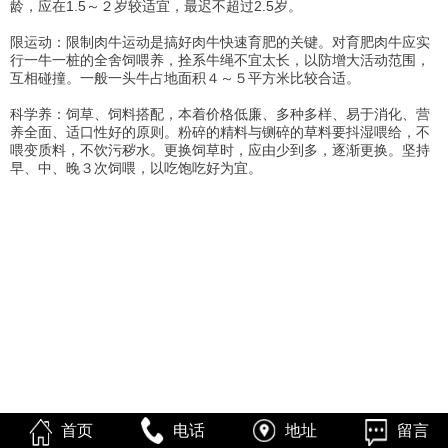
龄，应在1.5～２岁较适宜，最迟不超过2.5岁。
限运动：限制肉牛运动是搞好肉牛快速育肥的关键。对育肥肉牛应实
行一牛一桩的全舍饲喂养，拴系牛绳不宜太长，以防增大活动范围，
互相碰撞。一般一头牛占地面积４～５平方米比较合适。
科学养：饲草、饲料搭配，本着价格低廉、多种多样、易于消化、营
养全面、适口性好的原则。粉碎的精料与铡碎的草料要抖湿喂给，不
喂变质料，不饮污秽水。更换饲草时，应由少到多，逐渐更换。坚持
早、中、晚３次饲喂，以吃饱吃好为宜。
首页
电话
地址
留言