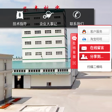
技术指导
企业大事记
联系我们
客户服务
淘宝旺旺
料
在
在线留言
线
客
分享到...
服
料
扫描二维码
料
列