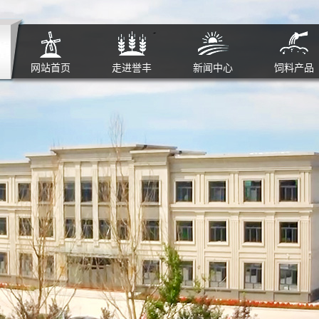
网站首页
走进誉丰
新闻中心
饲料产品
公司简介
公司新闻
猪饲
厂容厂貌
行业新闻
牛饲
员工天地
技术知识
羊饲
企业之魂
招财系