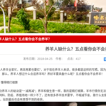
企业大事记
如意系列
公司荣誉
鸡饲
培养商户
羊人缺什么？五点看你会不会养羊？
养羊人缺什么？五点看你会不会
联系我们
发布日期：
2018-04-25
作者：
点击：
417
一人养羊全家忙，再苦再累也要扛”，对于现在养羊人来讲，很多都是这样的写照。因
招财猪饲料简介
。那么，养羊人想过什么合适养羊吗？养好羊要具备什么呢？五点看你会不会养羊！
、懂得精打细算
企业视频
功养羊人的秘诀是“一减再减”；养羊和做生意一样，靠的是精打细算，羊市行情你无
饲料、防疫、养殖场地一样少不了，还有很多养羊技术要学，不缩减节省，靠什么支撑
”，站到最后也会有意想不到的收获。