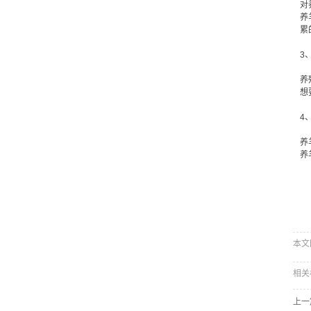
对
养
累
3
养
想
4
养
养
本文网
相关
上一