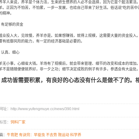
养羊人来说，养羊是个体力活，生来娇生惯养的人必不会选择，因为它是个脏活累活
羊。正因为不怕苦，不怕累，一步一发展，也给自己带来了好生活。俗话说“吃的苦中
的精神。
、有足够的资金
殖业投入大，见效慢，养羊亦是。如果想赚钱，就得上规模，这需要大量的资金投入
要有抵御风险的能力，有一定的经济基础是必要的。
、认真、细心
羊无小事，心细省大钱。羊场有了规模后，就会带来管理、细节的改变和成本的增加
羊不是随随便便就养好，非一夕之功；细节决定成败的例子有许多，参透会有大益处
成功皆需要积累，有良好的心态没有什么是做不了的。相
址：http://www.yufengmuye.cc/news/390.html
标签：
饲料厂家
篇：
牛育肥 有诀窍：早驱虫 不去势 限运动 科学养