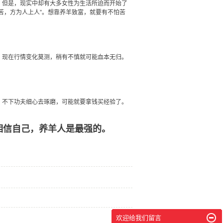
。但是，现实中却有大多女性为生活所迫而开始了
苦，方为人上人”。想靠养羊致富，就要有不怕苦
。现在行情变化莫测，稍有不慎就可能血本无归。
。不下功夫细心去琢磨，可能就要拿钱买经验了。
。
信自己，养羊人是最强的。
欢迎给我们留言